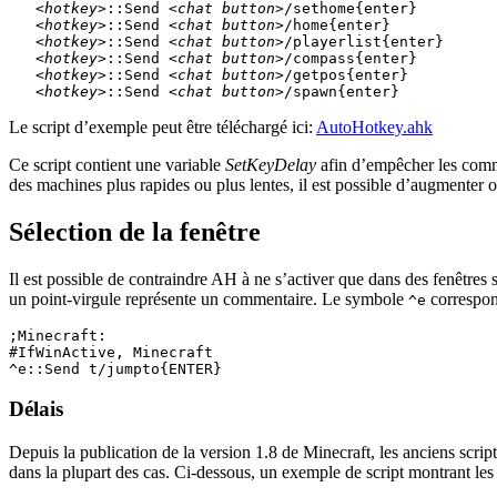
<hotkey>
::Send 
<chat button>
/sethome{enter}

<hotkey>
::Send 
<chat button>
/home{enter}

<hotkey>
::Send 
<chat button>
/playerlist{enter}

<hotkey>
::Send 
<chat button>
/compass{enter}

<hotkey>
::Send 
<chat button>
/getpos{enter}

<hotkey>
::Send 
<chat button>
Le script d’exemple peut être téléchargé ici:
AutoHotkey.ahk
Ce script contient une variable
SetKeyDelay
afin d’empêcher les comma
des machines plus rapides ou plus lentes, il est possible d’augmenter 
Sélection de la fenêtre
Il est possible de contraindre AH à ne s’activer que dans des fenêtre
un point-virgule représente un commentaire. Le symbole
correspon
^e
;Minecraft:

#IfWinActive, Minecraft

Délais
Depuis la publication de la version 1.8 de Minecraft, les anciens script
dans la plupart des cas. Ci-dessous, un exemple de script montrant les 