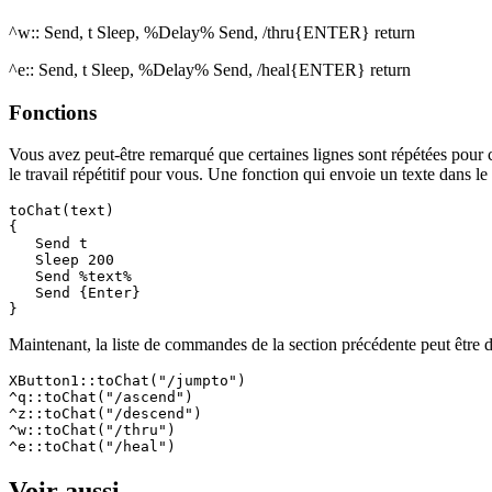
^w:: Send, t Sleep, %Delay% Send, /thru{ENTER} return
^e:: Send, t Sleep, %Delay% Send, /heal{ENTER} return
Fonctions
Vous avez peut-être remarqué que certaines lignes sont répétées pour
le travail répétitif pour vous. Une fonction qui envoie un texte dans le
toChat(text)

{

   Send t

   Sleep 200

   Send %text%

   Send {Enter}

Maintenant, la liste de commandes de la section précédente peut être d
XButton1::toChat("/jumpto")

^q::toChat("/ascend")

^z::toChat("/descend")

^w::toChat("/thru")

Voir aussi