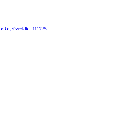
oHotkey/fr&oldid=111725
"