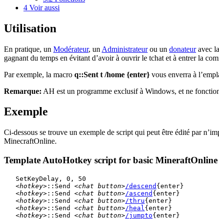
4
Voir aussi
Utilisation
En pratique, un
Modérateur
, un
Administrateur
ou un
donateur
avec la
gagnant du temps en évitant d’avoir à ouvrir le tchat et à entrer la 
Par exemple, la macro
q::Sent t /home {enter}
vous enverra à l’emp
Remarque:
AH est un programme exclusif à Windows, et ne fonction
Exemple
Ci-dessous se trouve un exemple de script qui peut être édité par n’im
MinecraftOnline.
Template AutoHotkey script for basic MineraftOnlin
   SetKeyDelay, 0, 50

<hotkey>
::Send 
<chat button>
/descend
{enter}

<hotkey>
::Send 
<chat button>
/ascend
{enter}

<hotkey>
::Send 
<chat button>
/thru
{enter}

<hotkey>
::Send 
<chat button>
/heal
{enter}

<hotkey>
::Send 
<chat button>
/jumpto
{enter}
