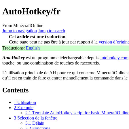
AutoHotkey/fr
From MinecraftOnline
Jump to navigation
Jump to search
Cet article est une traduction.
Cette page peut ne pas être à jour par rapport à la
version d’origin
Traductions:
English
AutoHotkey
est un programme téléchargeable depuis
autohotkey.com
touche, ou une combinaison de touches de raccourcis.
L’utilisation principale de AH pour ce qui concerne MinecraftOnline et
qu’il est en train de faire et entrer manuellement la commande dans le 
Contents
1
Utilisation
2
Exemple
2.1
Template AutoHotkey script for basic MineraftOnli
3
Sélection de la fenêtre
3.1
Délais
3.2
Fonctions