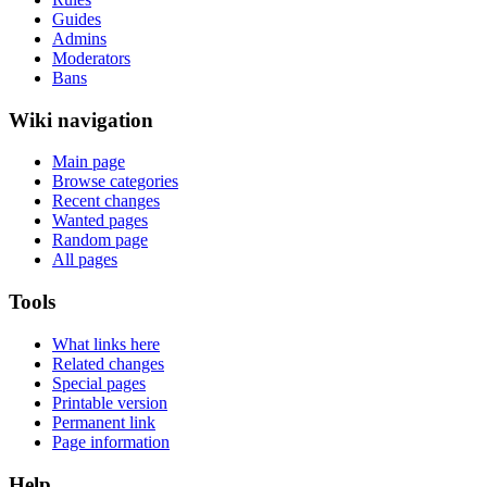
Guides
Admins
Moderators
Bans
Wiki navigation
Main page
Browse categories
Recent changes
Wanted pages
Random page
All pages
Tools
What links here
Related changes
Special pages
Printable version
Permanent link
Page information
Help